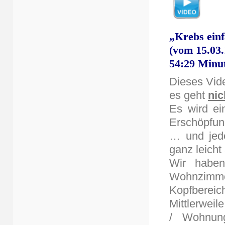
„Krebs ein
(vom 15.03.
54:29 Minu
Dieses Vide
es geht
nic
Es wird ei
Erschöpfung
… und jede
ganz leicht
Wir haben
Wohnzimm
Kopfbereich
Mittlerweil
/ Wohnung