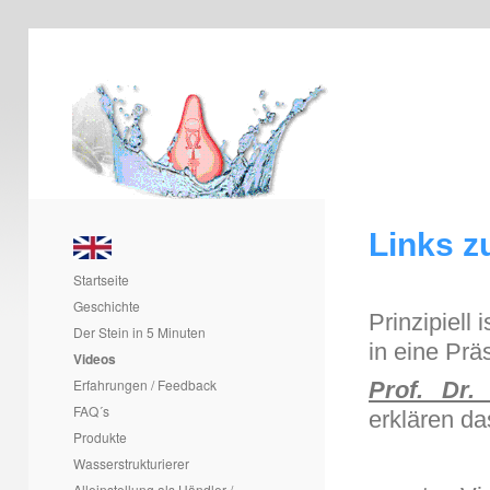
Links z
Startseite
Geschichte
Prinzipiell
Der Stein in 5 Minuten
in eine Prä
Videos
Erfahrungen / Feedback
Prof. Dr.
FAQ´s
erklären da
Produkte
Wasserstrukturierer
Alleinstellung als Händler /