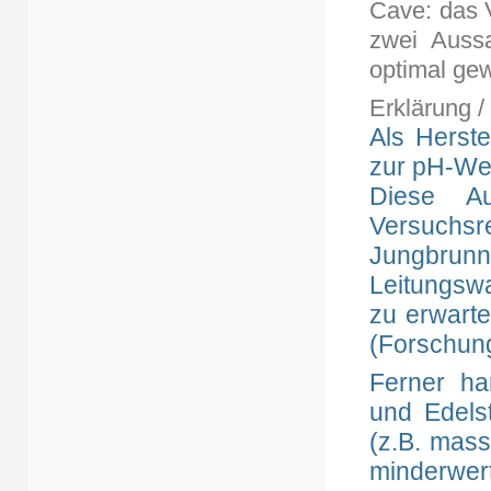
Cave: das 
zwei Auss
optimal gew
Erklärung / 
Als Herst
zur pH-We
Diese Au
Versuchsre
Jungbrunn
Leitungswa
zu erwarte
(Forschun
Ferner ha
und Edels
(z.B. mas
minderwert