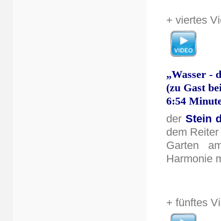
+ viertes V
„Wasser - d
(
zu Gast be
6:54 Minut
der
Stein 
dem Reiter
Garten am
Harmonie m
+ fünftes V