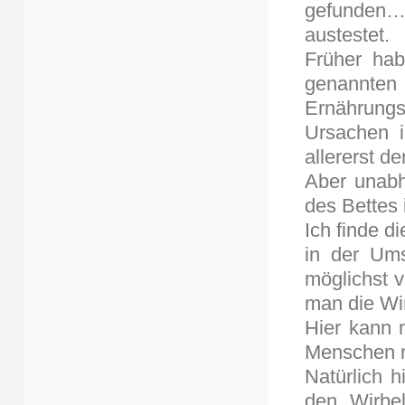
gefunden…
austestet.
Früher ha
genannten
Ernährung
Ursachen i
allererst d
Aber unabh
des Bettes
Ich finde d
in der Ums
möglichst v
man die Wi
Hier kann 
Menschen 
Natürlich h
den Wirbe