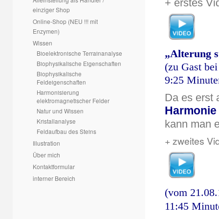
+ erstes Vi
einziger Shop
Online-Shop (NEU !!! mit
Enzymen)
Wissen
„Alterung s
Bioelektronische Terrainanalyse
Biophysikalische Eigenschaften
(zu Gast bei
Biophysikalische
9:25 Minute
Feldeigenschaften
Harmonisierung
Da es erst 
elektromagnetischer Felder
Harmonie
Natur und Wissen
Kristallanalyse
kann man e
Feldaufbau des Steins
+ zweites Vi
Illustration
Über mich
Kontaktformular
interner Bereich
(vom 21.08.
11:45 Minute